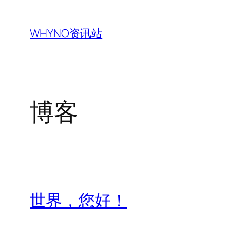
跳
至
WHYNO资讯站
内
容
博客
世界，您好！