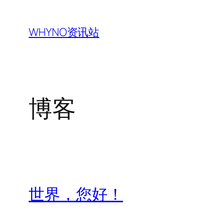
跳
至
WHYNO资讯站
内
容
博客
世界，您好！