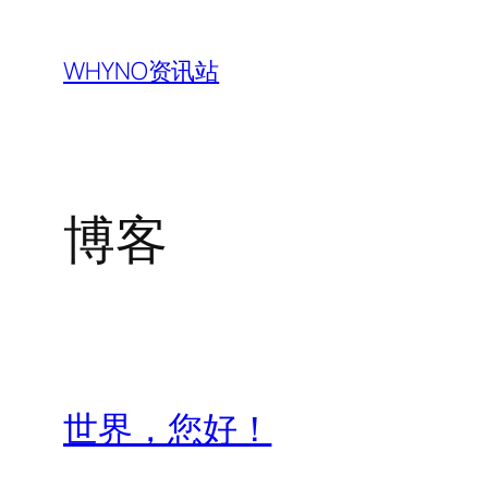
跳
至
WHYNO资讯站
内
容
博客
世界，您好！